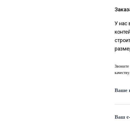
Заказ
У нас
конте
строи
разме
Звоните 
качеству
Ваше 
Ваш e-